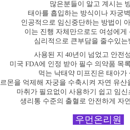
많은분들이 알고
계시는
태아를 흡입하는
방식이나
자궁
인공적으로 임신중단하는
방법이
아
이는 진행
자체만으로도
여성에게
심리적으로 큰부담을
줄수있는
사용된 지
40년이 넘었고 안전
미국 FDA에 인정 받아 필수 의약품 목
먹는 낙태약
미프진은
태아가
르몬을 억제해
자궁을
수축시켜
자연
유산
마취가 필요없이
사용하기
쉽고
임신
생리통 수준의 출혈로 안전하게 자
우먼온리원