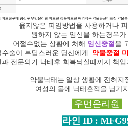
00
조회수
드
원 미프진구매 광산구 우먼온리원 미프진 정품미프진 해외직구 약물유산미프진 약물
옳지않은 피임방법을
사용하거나
피
원하지 않는
임신을
하는경우
어쩔수없는 상황에
처해
임신중절
을 
절수술이 부담스러운
당신에게
약물중절 
인과 전문의가
낙태후
회복되실때까지
책임
약물낙태는 일상
생활에
전혀
지
여성의 몸에 낙태흔적을 남기
우먼온리원
라인 ID : MFG9