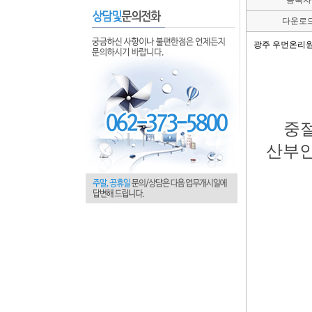
등록자
다운로
광주 우먼온리
중
산부