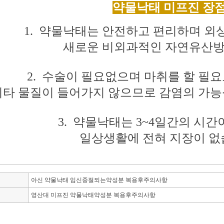
약물낙태 미프진
장
1. 약물낙태는 안전하고 편리하며 
새로운 비외과적인
자연유산
2. 수술이 필요없으며 마취를 할 필
기타 물질이
들어가지
않으므로
감염의
가능
3. 약물낙태는 3~4일간의 시
일상생활에 전혀
지장이
없
아신 약물낙태 임신중절되는약성분 복용후주의사항
영산대 미프진 약물낙태약성분 복용후주의사항