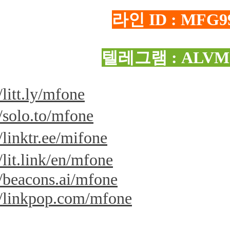
라인 ID : MFG9
텔레그램 : ALVM
/litt.ly/mfone
//solo.to/mfone
//linktr.ee/mifone
//lit.link/en/mfone
//beacons.ai/mfone
//linkpop.com/mfone