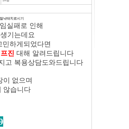
28명
중절낙태치료시기
임실패로
인해
가
생기는데요
고민하게되었다면
미프진
대해 알려드립니다
지고
복용상담도와드립니다
장이
없으며
지 않습니다
9