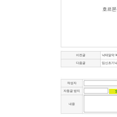
호르몬
이전글
낙태알약 
다음글
임신초기낙
작성자
자동글 방지
내용