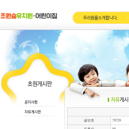
글번호
79729