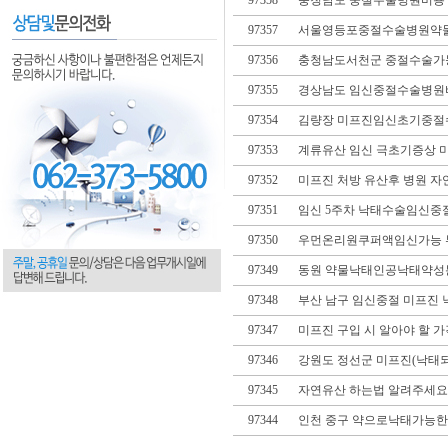
97358
충청남도 중절수술병원비용 
97357
서울영등포중절수술병원약물낙
97356
충청남도서천군 중절수술가능
97355
경상남도 임신중절수술병원비
97354
김량장 미프진임신초기중절수
97353
계류유산 임신 극초기증상 
97352
미프진 처방 유산후 병원 자연
97351
임신 5주차 낙태수술임신중
97350
우먼온리원쿠퍼액임신가능 
97349
동원 약물낙태인공낙태약성분
97348
부산 남구 임신중절 미프진 
97347
미프진 구입 시 알아야 할 
97346
강원도 정선군 미프진(낙태되
97345
자연유산 하는법 알려주세요 
97344
인천 중구 약으로낙태가능한