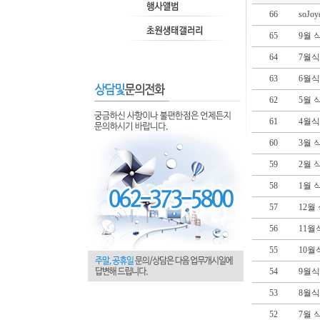
66
soJo
65
9월 
64
7월식
63
6월식
62
5월 
61
4월식
60
3월 
59
2월 
58
1월 
57
12월
56
11월
55
10월
54
9월식
53
8월식
52
7월 